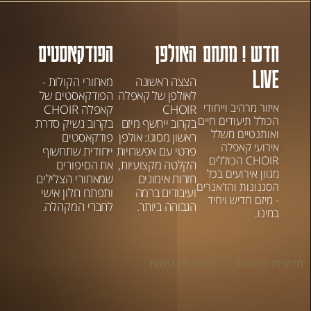
חדש ! מתחם
האולפן
הפודקאסטים
LIVE
הצצה ראשונה
מאחורי הקולות -
לאולפן של קאפלה
הפודקאסטים של
איזור מרהיב וייחודי
CHOIR
קאפלה CHOIR
הכולל תיעודים חיים
בקרוב ייחשף מיזם
בקרוב נשיק סדרת
ואותנטיים משלל
ראשון מסוגו: אולפן
פודקאסטים
אירועי קאפלה
פרטי עם אפשרויות
ייחודית שתחשוף
CHOIR הכוללים
הקלטה מקצועיות,
את הסיפורים
מגוון אירועים בכל
חזרות אימונים
שמאחורי הצלילים
הסגנונות והז'אנרים
ועיבודים ברמה
ותפתח חלון אישי
- מיזם חדיש ויחיד
הגבוהה ביותר.
לחברי המקהלה.
במינו.
מדיניות פרטיות
הצהרת נגישות